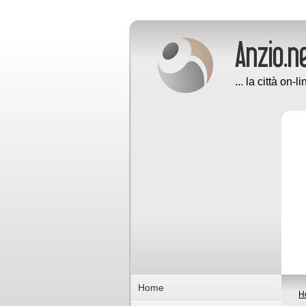
... la città on-li
Home
H