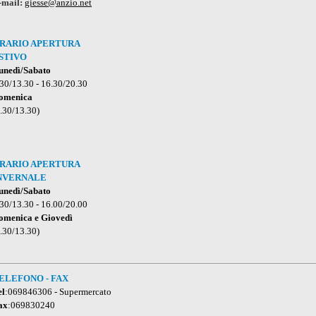
-mail
:
giesse@anzio.net
RARIO APERTURA
STIVO
unedì/Sabato
.30/13.30 - 16.30/20.30
omenica
7.30/13.30)
RARIO APERTURA
NVERNALE
unedì/Sabato
.30/13.30 - 16.00/20.00
omenica e Giovedì
7.30/13.30)
ELEFONO - FAX
el
:069846306 - Supermercato
ax
:069830240