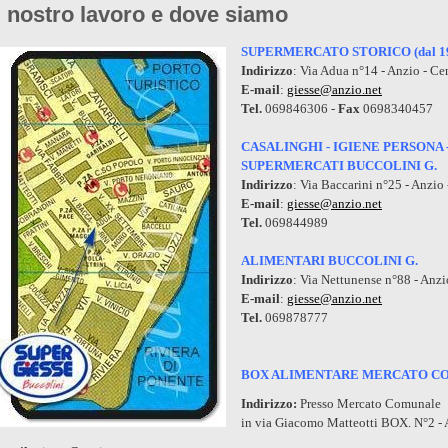
l nostro lavoro e dove siamo
SUPERMERCATO STORICO (dal 1
Indirizzo
: Via Adua n°14 - Anzio - Ce
E-mail
:
giesse@anzio.net
Tel.
069846306 -
Fax
0698340457
CASALINGHI - IGIENE PERSONA
SUPERMERCATI BUCCOLINI G.
Indirizzo
: Via Baccarini n°25 - Anzio 
E-mail
:
giesse@anzio.net
Tel.
069844989
ALIMENTARI BUCCOLINI G.
Indirizzo
: Via Nettunense n°88 - Anzi
E-mail
:
giesse@anzio.net
Tel.
069878777
BOX ALIMENTARE MERCATO C
Indirizzo
:
Presso Mercato Comunale
in via Giacomo Matteotti BOX. N°2 - 