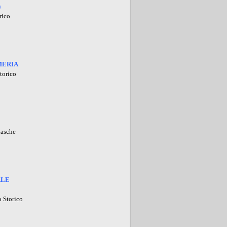
)
rico
MERIA
torico
lasche
ALE
 Storico