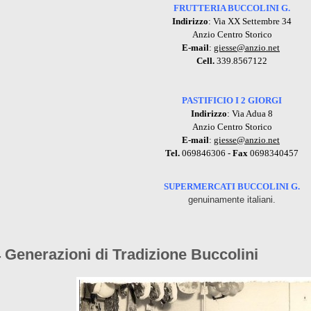
FRUTTERIA BUCCOLINI G.
Indirizzo
: Via XX Settembre 34
Anzio Centro Storico
E-mail
:
giesse@anzio.net
Cell.
339.8567122
PASTIFICIO I 2 GIORGI
Indirizzo
: Via Adua 8
Anzio Centro Storico
E-mail
:
giesse@anzio.net
Tel.
069846306 -
Fax
0698340457
SUPERMERCATI BUCCOLINI G.
genuinamente italiani.
 Generazioni di Tradizione Buccolini