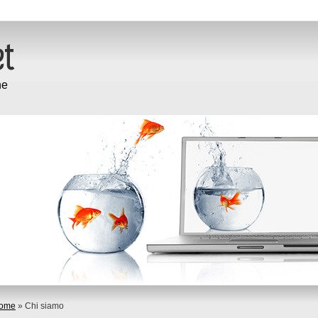
ne
ome
» Chi siamo