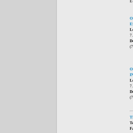
E
O
E
L
7
D
(
O
I
L
7
D
(
T
T
F