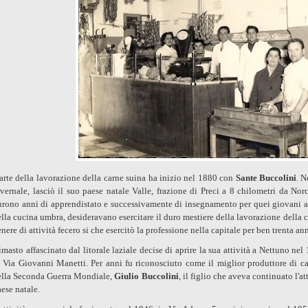
arte della lavorazione della carne suina ha inizio nel 1880 con
Sante Buccolini
. N
vernale, lasciò il suo paese natale Valle, frazione di Preci a 8 chilometri da Norc
urono anni di apprendistato e successivamente di insegnamento per quei giovani app
lla cucina umbra, desideravano esercitare il duro mestiere della lavorazione della 
nere di attività fecero si che esercitò la professione nella capitale per ben trenta ann
masto affascinato dal litorale laziale decise di aprire la sua attività a Nettuno nel
n Via Giovanni Manetti. Per anni fu riconosciuto come il miglior produttore di ca
ella Seconda Guerra Mondiale,
Giulio Buccolini
, il figlio che aveva continuato l'at
ese natale.