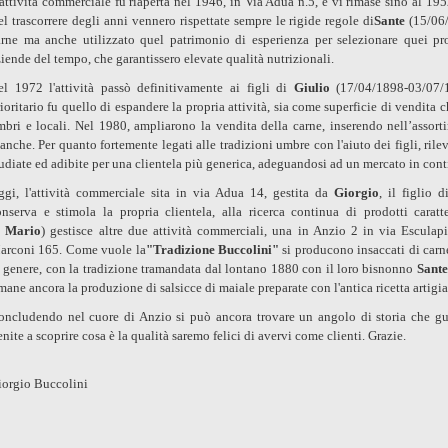
attività commerciale fu riaperta nel 1946, in Via Adua n.5, e vi rimase sino al 195
l trascorrere degli anni vennero rispettate sempre le rigide regole di
Sante
(15/06/
arne ma anche utilizzato quel patrimonio di esperienza per selezionare quei pro
iende del tempo, che garantissero elevate qualità nutrizionali.
el 1972 l'attività passò definitivamente ai figli di
Giulio
(17/04/1898-03/07/
ioritario fu quello di espandere la propria attività, sia come superficie di vendita
mbri e locali. Nel 1980, ampliarono la vendita della carne, inserendo nell’assort
anche. Per quanto fortemente legati alle tradizioni umbre con l'aiuto dei figli, rile
udiate ed adibite per una clientela più generica, adeguandosi ad un mercato in con
ggi, l'attività commerciale sita in via Adua 14, gestita da
Giorgio
, il figlio 
onserva e stimola la propria clientela, alla ricerca continua di prodotti caratt
i
Mario
) gestisce altre due attività commerciali, una in Anzio 2 in via Esculap
arconi 165. Come vuole la
"Tradizione Buccolini"
si producono insaccati di carne
n genere, con la tradizione tramandata dal lontano 1880 con il loro bisnonno
Sante
mane ancora la produzione di salsicce di maiale preparate con l'antica ricetta arti
oncludendo nel cuore di Anzio si può ancora trovare un angolo di storia che gua
nite a scoprire cosa è la qualità saremo felici di avervi come clienti. Grazie.
iorgio Buccolini