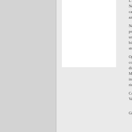
L'
Ne
c
az
N
pr
u
bi
st
O
c
d
M
i
ri
C
Ve
G