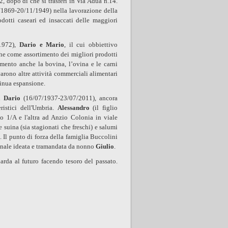
2, dopo di che si trasferì in Via Adua n.14.
1869-20/11/1949) nella lavorazione della
dotti caseari ed insaccati delle maggiori
1972),
Dario e Mario
, il cui obbiettivo
 che come assortimento dei migliori prodotti
imento anche la bovina, l’ovina e le carni
varono altre attività commerciali alimentari
tinua espansione.
di
Dario
(16/07/1937-23/07/2011), ancora
eristici dell'Umbria.
Alessandro
(il figlio
io 1/A e l'altra ad Anzio Colonia in viale
 suina (sia stagionati che freschi) e salumi
. Il punto di forza della famiglia Buccolini
gianale ideata e tramandata da nonno
Giulio
.
rda al futuro facendo tesoro del passato.