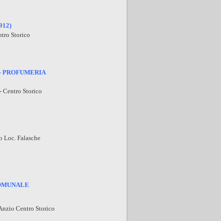
912)
ntro Storico
 - PROFUMERIA
- Centro Storico
o Loc. Falasche
OMUNALE
Anzio Centro Storico