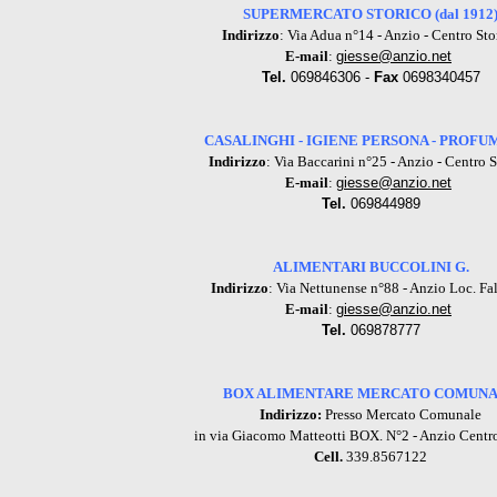
SUPERMERCATO STORICO (dal 1912
Indirizzo
: Via Adua n°14 - Anzio - Centro Sto
E-mail
:
giesse@anzio.net
Tel.
069846306 -
Fax
0698340457
CASALINGHI - IGIENE PERSONA - PROFU
Indirizzo
: Via Baccarini n°25 - Anzio - Centro S
E-mail
:
giesse@anzio.net
Tel.
069844989
ALIMENTARI BUCCOLINI G.
Indirizzo
: Via Nettunense n°88 - Anzio Loc. Fa
E-mail
:
giesse@anzio.net
Tel.
069878777
BOX ALIMENTARE MERCATO COMUN
Indirizzo
:
Presso Mercato Comunale
in via Giacomo Matteotti BOX. N°2 - Anzio Centro
Cell.
339.8567122