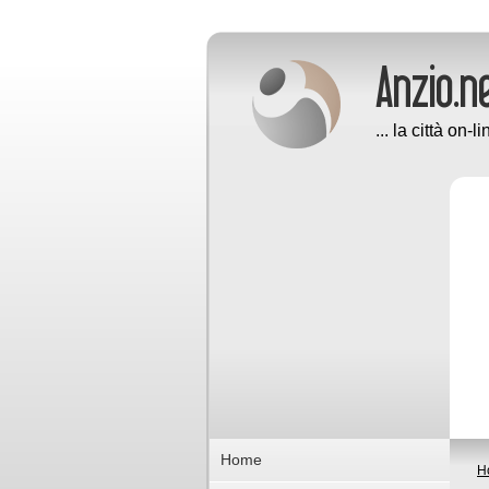
... la città on-li
Home
H