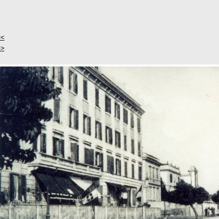
<<
>>