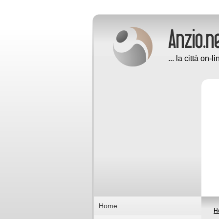
... la città on-li
Home
H