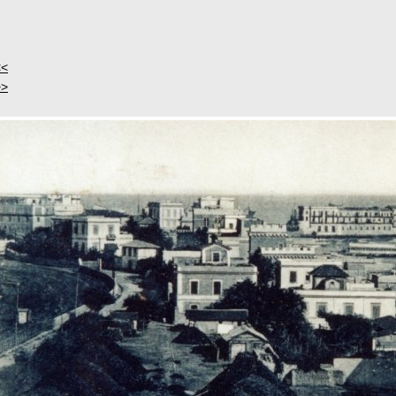
<<
>>