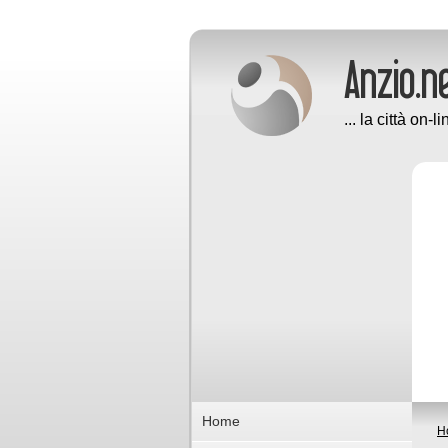
... la città on-li
Home
H