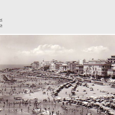
<<
>>