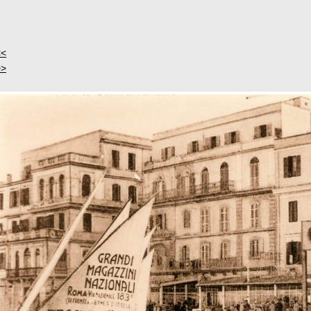
<<
>>