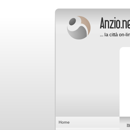
... la città on-li
Home
H