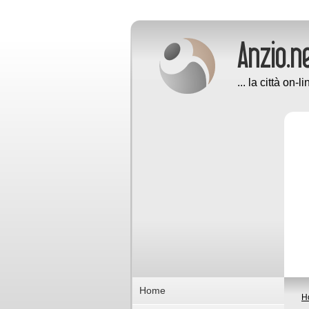
... la città on-li
Home
H