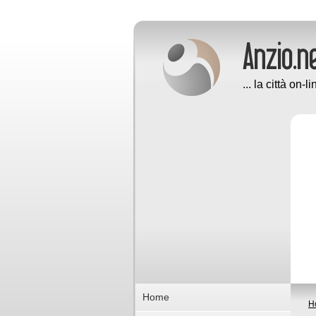
... la città on-li
Home
H