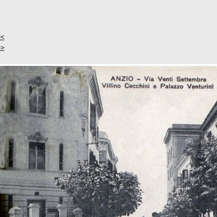
<<
>>